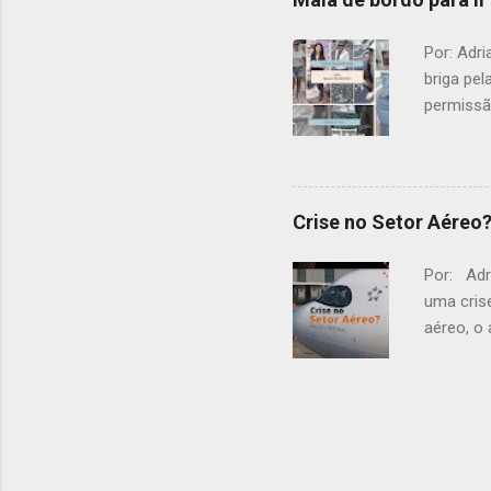
domínio 
da cidad
Por: Adr
monges b
briga pel
permissã
question
adquirir
bordo.
Crise no Setor Aéreo
Por: Adr
uma cris
aéreo, o
aéreas. 
das féri
reaquece
velocida