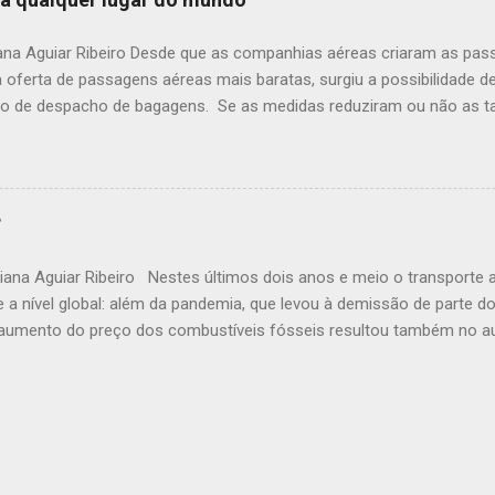
da cidade, entre portugueses e holandeses. A grande herança históri
e. Uma visita ao Mosteiro de São Bento pode proporcionar a chance 
iana Aguiar Ribeiro Desde que as companhias aéreas criaram as pa
eneditinos, além de provar uma boa cocada feita pelos enclausurado
a oferta de passagens aéreas mais baratas, surgiu a possibilidade de
o de despacho de bagagens. Se as medidas reduziram ou não as tar
ável. Acontece que os passageiros, no meio desta confusão, viram-
 passagens mais baratas, em contraposição a necessidade de viajar
?
iana Aguiar Ribeiro Nestes últimos dois anos e meio o transporte
e a nível global: além da pandemia, que levou à demissão de parte 
 aumento do preço dos combustíveis fósseis resultou também no 
E agora, com o verão no hemisfério norte, a diminuição dos casos 
as escolares ao redor do mundo, a alta temporada chega com uma fo
ndo todo o setor, que já enfrenta dificuldades para contratar nov
de proporcional ao aumento da demanda turística.