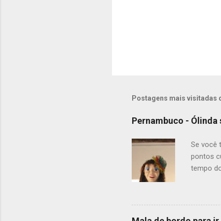
Postagens mais visitadas 
Pernambuco - Ólinda 
Se você 
pontos cu
tempo do
gastronô
Moreira? 
E no inve
motivo pa
Mala de bordo para ir