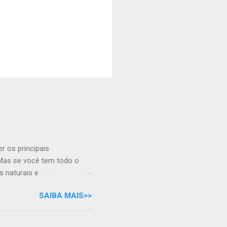
r os principais
. Mas se você tem todo o
s naturais e
osa e verso, por Moraes
SAIBA MAIS>>
ar pra ela É linda no verão
Olinda, pode ser um bom
rasil, como a luta pelo