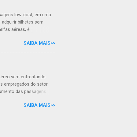
ca está nas muitas igrejas
de ouvir a linda música dos
ssagens low-cost, em uma
s. É imperdível també...
 adquirir bilhetes sem
ifas aéreas, é
se com a alternativa de
SAIBA MAIS>>
 apenas com a mala de
 aéreo vem enfrentando
dos empregados do setor
aumento das passagens
de COVID-19 e a chegada
SAIBA MAIS>>
rte demanda turística,
os empregados com