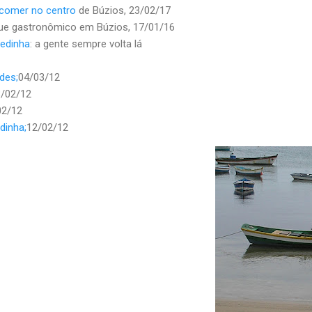
a comer no centro
de Búzios, 23/02/17
e gastronômico em Búzios, 17/01/16
zedinha
: a gente sempre volta lá
des;
04/03/12
8/02/12
02/12
dinha;
12/02/12