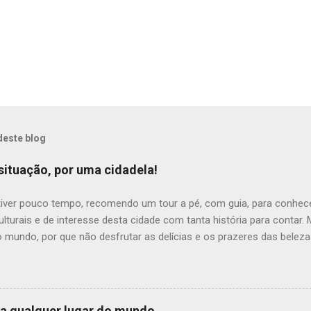
deste blog
situação, por uma cidadela!
tiver pouco tempo, recomendo um tour a pé, com guia, para conhece
lturais e de interesse desta cidade com tanta história para contar
 mundo, por que não desfrutar as delícias e os prazeres das beleza
micas, ao som do frevo, nesta aconchegante cidade cantada em pr
"Ólinda situação Por uma cidadela Mais um frevo-canção Eu vou cant
rno é bela Em qualquer estação..." Passear pelas ruas de pedra de 
ra admirar o casario colorido e resgatar um bocado de história do B
 a qualquer lugar do mundo