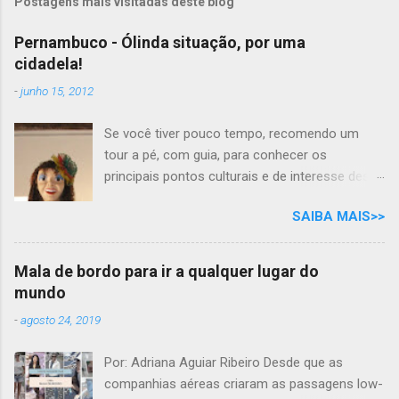
Postagens mais visitadas deste blog
Pernambuco - Ólinda situação, por uma
cidadela!
-
junho 15, 2012
Se você tiver pouco tempo, recomendo um
tour a pé, com guia, para conhecer os
principais pontos culturais e de interesse desta
cidade com tanta história para contar. Mas se
SAIBA MAIS>>
você tem todo o tempo do mundo, por que não
desfrutar as delícias e os prazeres das belezas
naturais e gastronômicas, ao som do frevo,
Mala de bordo para ir a qualquer lugar do
nesta aconchegante cidade cantada em prosa
mundo
e verso, por Moraes Moreira? "Ólinda situação
-
agosto 24, 2019
Por uma cidadela Mais um frevo-canção Eu
vou cantar pra ela É linda no verão E no inverno
Por: Adriana Aguiar Ribeiro Desde que as
é bela Em qualquer estação..." Passear pelas
companhias aéreas criaram as passagens low-
ruas de pedra de Olinda, pode ser um bom