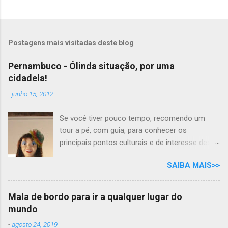
Postagens mais visitadas deste blog
Pernambuco - Ólinda situação, por uma
cidadela!
-
junho 15, 2012
Se você tiver pouco tempo, recomendo um
tour a pé, com guia, para conhecer os
principais pontos culturais e de interesse desta
cidade com tanta história para contar. Mas se
SAIBA MAIS>>
você tem todo o tempo do mundo, por que não
desfrutar as delícias e os prazeres das belezas
naturais e gastronômicas, ao som do frevo,
Mala de bordo para ir a qualquer lugar do
nesta aconchegante cidade cantada em prosa
mundo
e verso, por Moraes Moreira? "Ólinda situação
-
agosto 24, 2019