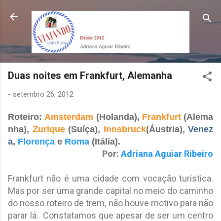
Pular para o conteúdo principal
Duas noites em Frankfurt, Alemanha
-
setembro 26, 2012
Roteiro:
Amsterdam
(Holanda),
Frankfurt
(Alema
nha),
Zurique
(Suíça),
Innsbruck
(Áustria),
Venez
a
,
Florença
e
Roma
(Itália).
Por:
Adriana Aguiar Ribeiro
Frankfurt não é uma cidade com vocação turística.
Mas por ser uma grande capital no meio do caminho
do nosso roteiro de trem, não houve motivo para não
parar lá. Constatamos que apesar de ser um centro