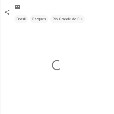
Brasil
Parques
Rio Grande do Sul
C
o
m
e
n
t
á
r
i
o
s