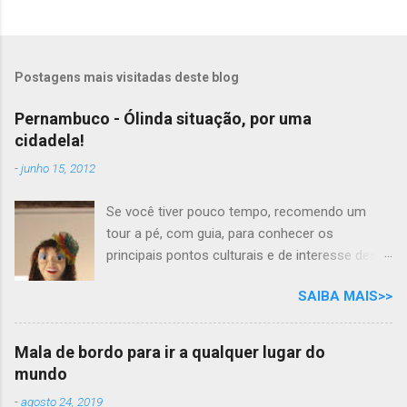
Postagens mais visitadas deste blog
Pernambuco - Ólinda situação, por uma
cidadela!
-
junho 15, 2012
Se você tiver pouco tempo, recomendo um
tour a pé, com guia, para conhecer os
principais pontos culturais e de interesse desta
cidade com tanta história para contar. Mas se
SAIBA MAIS>>
você tem todo o tempo do mundo, por que não
desfrutar as delícias e os prazeres das belezas
naturais e gastronômicas, ao som do frevo,
Mala de bordo para ir a qualquer lugar do
nesta aconchegante cidade cantada em prosa
mundo
e verso, por Moraes Moreira? "Ólinda situação
-
agosto 24, 2019