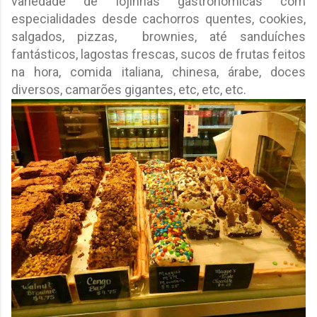
variedade de lojinhas gastronômicas com
especialidades desde cachorros quentes, cookies,
salgados, pizzas, brownies, até sanduíches
fantásticos, lagostas frescas, sucos de frutas feitos
na hora, comida italiana, chinesa, árabe, doces
diversos, camarões gigantes, etc, etc, etc.