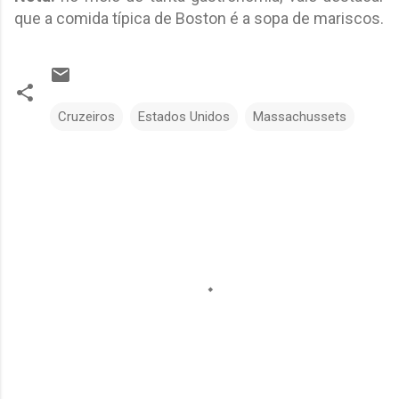
que a comida típica de Boston é a sopa de mariscos.
Cruzeiros
Estados Unidos
Massachussets
C
o
m
e
n
t
á
r
i
o