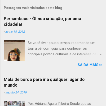
Postagens mais visitadas deste blog
Pernambuco - Ólinda situação, por uma
cidadela!
-
junho 15, 2012
Se você tiver pouco tempo, recomendo um
tour a pé, com guia, para conhecer os
principais pontos culturais e de interesse desta
cidade com tanta história para contar. Mas se
SAIBA MAIS>>
você tem todo o tempo do mundo, por que não
desfrutar as delícias e os prazeres das belezas
naturais e gastronômicas, ao som do frevo,
Mala de bordo para ir a qualquer lugar do
nesta aconchegante cidade cantada em prosa
mundo
e verso, por Moraes Moreira? "Ólinda situação
-
agosto 24, 2019
Por uma cidadela Mais um frevo-canção Eu
vou cantar pra ela É linda no verão E no inverno
Por: Adriana Aguiar Ribeiro Desde que as
é bela Em qualquer estação..." Passear pelas