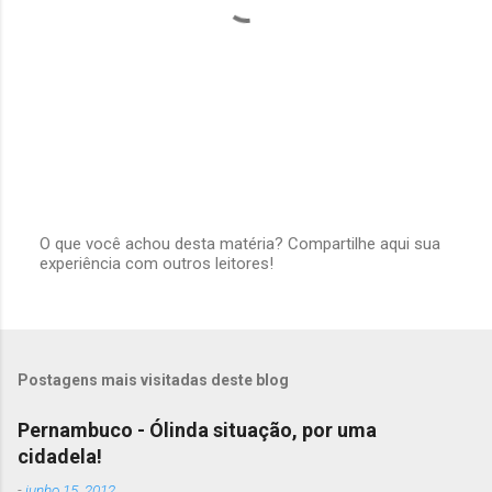
O que você achou desta matéria? Compartilhe aqui sua
experiência com outros leitores!
P
o
s
t
a
r
Postagens mais visitadas deste blog
u
m
c
Pernambuco - Ólinda situação, por uma
o
cidadela!
m
e
-
junho 15, 2012