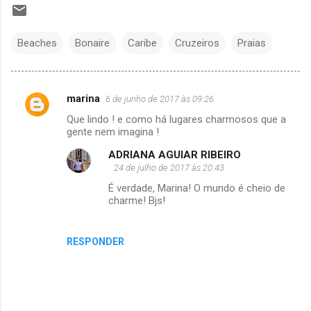
Beaches
Bonaire
Caribe
Cruzeiros
Praias
marina
6 de junho de 2017 às 09:26
C
Que lindo ! e como há lugares charmosos que a
o
gente nem imagina !
m
ADRIANA AGUIAR RIBEIRO
e
24 de julho de 2017 às 20:43
n
É verdade, Marina! O mundo é cheio de
charme! Bjs!
t
á
r
RESPONDER
i
o
s