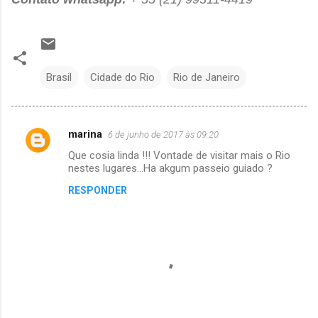
Brasil
Cidade do Rio
Rio de Janeiro
marina
6 de junho de 2017 às 09:20
C
Que cosia linda !!! Vontade de visitar mais o Rio
o
nestes lugares...Ha akgum passeio guiado ?
m
RESPONDER
e
n
t
á
r
i