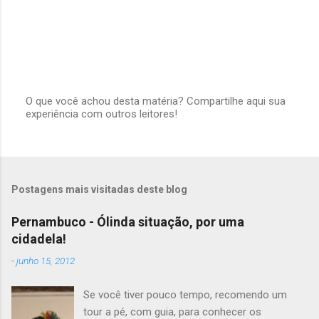
o
s
O que você achou desta matéria? Compartilhe aqui sua
experiência com outros leitores!
P
o
s
t
a
r
Postagens mais visitadas deste blog
u
m
c
Pernambuco - Ólinda situação, por uma
o
cidadela!
m
e
-
junho 15, 2012
n
t
á
Se você tiver pouco tempo, recomendo um
r
tour a pé, com guia, para conhecer os