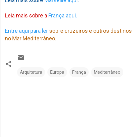
Leia mais sobre
Marseille aqui
.
Leia mais sobre a
França aqui.
Entre aqui para ler
sobre cruzeiros e outros destinos
no Mar Mediterrâneo.
Arquitetura
Europa
França
Mediterrâneo
C
o
m
e
n
t