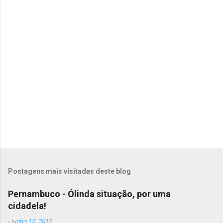
á
r
i
o
s
Postagens mais visitadas deste blog
Pernambuco - Ólinda situação, por uma
cidadela!
-
junho 15, 2012