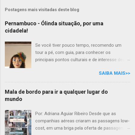
Postagens mais visitadas deste blog
Pernambuco - Ólinda situação, por uma
cidadela!
Se você tiver pouco tempo, recomendo um
tour a pé, com guia, para conhecer os
principais pontos culturais e de interesse desta
cidade com tanta história para contar. Mas se
SAIBA MAIS>>
você tem todo o tempo do mundo, por que não
desfrutar as delícias e os prazeres das belezas
naturais e gastronômicas, ao som do frevo,
Mala de bordo para ir a qualquer lugar do
nesta aconchegante cidade cantada em prosa
mundo
e verso, por Moraes Moreira? "Ólinda situação
Por uma cidadela Mais um frevo-canção Eu
Por: Adriana Aguiar Ribeiro Desde que as
vou cantar pra ela É linda no verão E no inverno
companhias aéreas criaram as passagens low-
é bela Em qualquer estação..." Passear pelas
cost, em uma briga pela oferta de passagens
ruas de pedra de Olinda, pode ser um bom