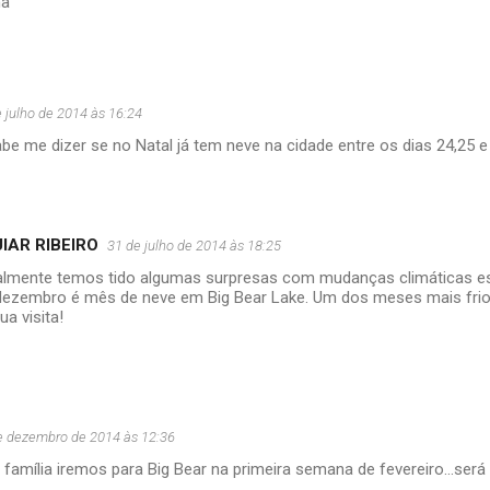
na
 julho de 2014 às 16:24
be me dizer se no Natal já tem neve na cidade entre os dias 24,25 
IAR RIBEIRO
31 de julho de 2014 às 18:25
ualmente temos tido algumas surpresas com mudanças climáticas e
ezembro é mês de neve em Big Bear Lake. Um dos meses mais frios
ua visita!
e dezembro de 2014 às 12:36
 família iremos para Big Bear na primeira semana de fevereiro...se