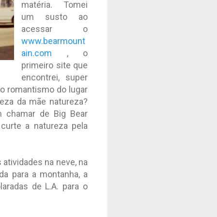
matéria. Tomei
um susto ao
acessar o
www.bearmount
ain.com
, o
primeiro site que
encontrei, super
u o romantismo do lugar
eleza da mãe natureza?
 chamar de Big Bear
 curte a natureza pela
 atividades na neve, na
ida para a montanha, a
aradas de L.A. para o