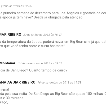
e junho de 2013 às 22:06
i na primeira semana de dezembro para Los Angeles e gostaria de co
a época já tem neve? Desde já obrigada pela atenção
IAR RIBEIRO
30 de junho de 2013 às 16:47
da temperatura da época, poderá nevar em Big Bear sim, já que 
ro que você tenha sorte e curta bastante!
 Montanari
14 de setembro de 2013 às 09:52
tância de San Diego? Quanto tempo de carro?
ANA AGUIAR RIBEIRO
16 de setembro de 2013 às 19:53
rilena!
ada pela sua visita. De San Diego ao Big Bear são quase 150 milhas
s e 30 minutos.
raço,