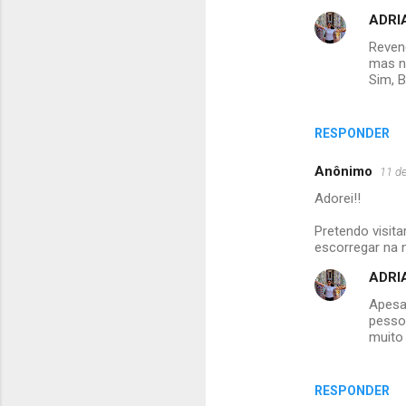
ADRI
m
Reven
e
mas na
n
Sim, B
t
á
RESPONDER
r
Anônimo
11 d
i
Adorei!!
o
s
Pretendo visita
escorregar na n
ADRI
Apesar
pessoa
muito 
RESPONDER