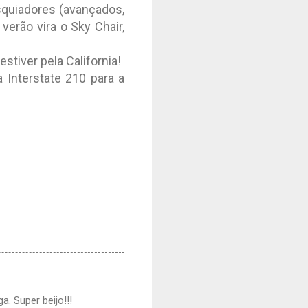
esquiadores (avançados,
erão vira o Sky Chair,
stiver pela California!
 Interstate 210 para a
a. Super beijo!!!