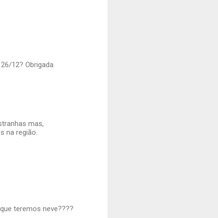
e 26/12? Obrigada
stranhas mas,
 na região.
rá que teremos neve????