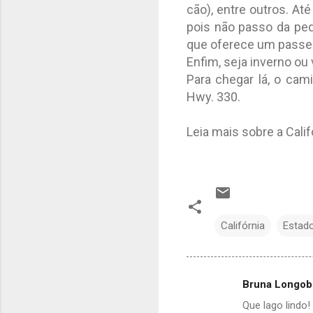
cão), entre outros. At
pois não passo da peq
que oferece um passei
Enfim, seja inverno ou 
Para chegar lá, o cam
Hwy. 330.
Leia mais sobre a Cali
Califórnia
Estad
Bruna Longo
C
Que lago lindo!
o