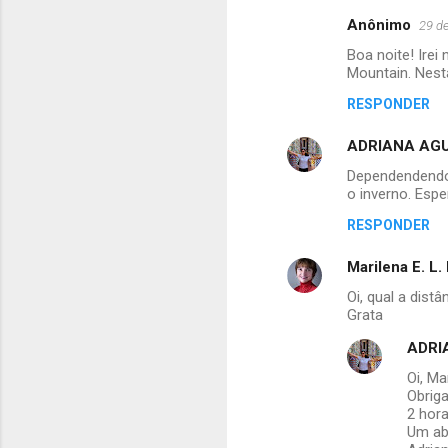
Anônimo
29 d
Boa noite! Ire
Mountain. Nest
RESPONDER
ADRIANA AGU
Dependendendo 
o inverno. Espe
RESPONDER
Marilena E. L.
Oi, qual a dis
Grata
ADRI
Oi, Ma
Obrig
2 hora
Um ab