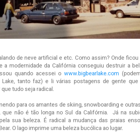
falando de neve artificial e etc. Como assim? Onde fico
 a modernidade da Califórnia conseguiu destruir a b
assou quando acessei o
www.bigbearlake.com
(podem
Lake, tanto faz) e li várias postagens de gente que
que tudo seja radical.
mendo para os amantes de skiing, snowboarding e outras
 que não é tão longa no Sul da Califórnia. Já na sub
ela sua beleza. É radical a mudança das praias ensol
Bear. O lago imprime uma beleza bucólica ao lugar.