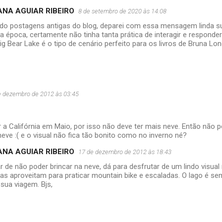
ANA AGUIAR RIBEIRO
8 de setembro de 2020 às 14:08
do postagens antigas do blog, deparei com essa mensagem linda sua.
 época, certamente não tinha tanta prática de interagir e respond
ig Bear Lake é o tipo de cenário perfeito para os livros de Bruna Lo
e dezembro de 2012 às 03:45
r a Califórnia em Maio, por isso não deve ter mais neve. Então não 
eve :( e o visual não fica tão bonito como no inverno né?
ANA AGUIAR RIBEIRO
17 de dezembro de 2012 às 18:43
 de não poder brincar na neve, dá para desfrutar de um lindo visual
s aproveitam para praticar mountain bike e escaladas. O lago é sem
sua viagem. Bjs,