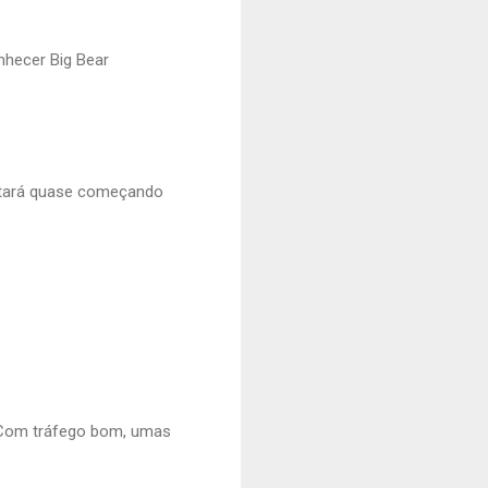
nhecer Big Bear
estará quase começando
. Com tráfego bom, umas