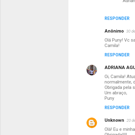
Adria
RESPONDER
Anônimo
30 de
Olá Puny! Vc sa
Camila!
RESPONDER
ADRIANA AGU
Oi, Camila! At
normalmente, d
Obrigada pela s
Um abraço,
Puny
RESPONDER
Unknown
20 d
Olá! Eu e minha
Obrigada!!!!