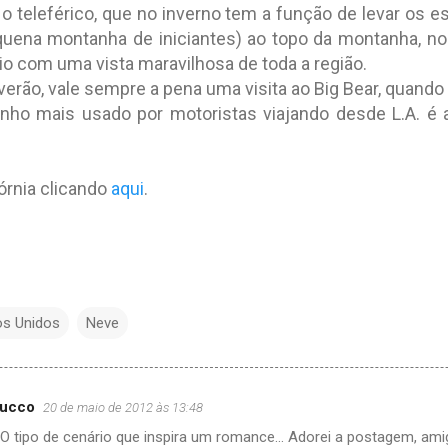
é o teleférico, que no inverno tem a função de levar os 
uena montanha de iniciantes) ao topo da montanha, no v
o com uma vista maravilhosa de toda a região.
verão, vale sempre a pena uma visita ao Big Bear, quando e
inho mais usado por motoristas viajando desde L.A. é a
fórnia clicando
aqui
.
os Unidos
Neve
bucco
20 de maio de 2012 às 13:48
 O tipo de cenário que inspira um romance... Adorei a postagem, amig