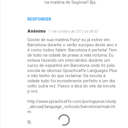
na matéria de Segóvia!! Bjs,
RESPONDER
Anônimo
11 de outubro de 2012 às 08:53
Gostei de sua matéria Puny! eu já estive em
Barcelona durante o verão europeu deste ano e
é como todos falam: Barcelona é perfeita! Tem
de tudo na cidade de praias a vida noturna. Eu
estava fazendo um intercâmbio durante um
curso de espanhol em Barcelona onde fiz pela
escola de idiomas Sprachcaffe Languages Plus
e não tenho do que reclamar. Da escola à
cidade tudo foi incrivelmente perfeito e um dia
volto outra vez. Passo a dica do site da escola
p vcs.
http://www.sprachcaffe.com/portuguese/study
_abroad/language_schools/barcelona/main.ht
m
Bj