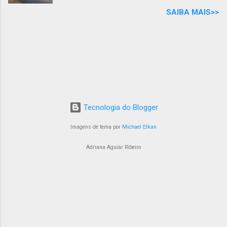
pandemia, que levou à demissão de parte dos
SAIBA MAIS>>
empregados do setor aéreo, o aumento do
preço dos combustíveis fósseis resultou
também no aumento das passagens aéreas. E
agora, com o verão no hemisfério norte, a
diminuição dos casos de COVID-19 e a
chegada das férias escolares ao redor do
mundo, a alta temporada chega com uma forte
demanda turística, reaquecendo todo o setor,
Tecnologia do Blogger
que já enfrenta dificuldades para contratar
novos empregados com velocidade
Imagens de tema por
Michael Elkan
proporcional ao aumento da demanda turística.
Adriana Aguiar Ribeiro