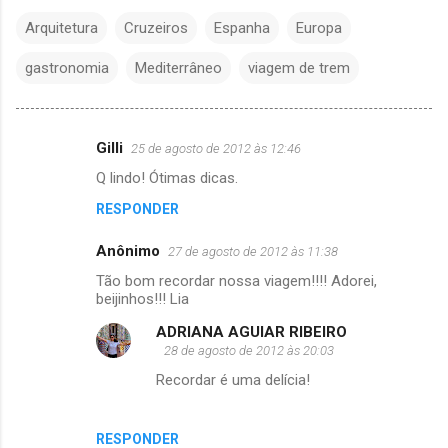
Arquitetura
Cruzeiros
Espanha
Europa
gastronomia
Mediterrâneo
viagem de trem
Gilli
25 de agosto de 2012 às 12:46
C
Q lindo! Ótimas dicas.
o
RESPONDER
m
e
Anônimo
27 de agosto de 2012 às 11:38
n
Tão bom recordar nossa viagem!!!! Adorei,
t
beijinhos!!! Lia
á
ADRIANA AGUIAR RIBEIRO
28 de agosto de 2012 às 20:03
r
Recordar é uma delícia!
i
o
s
RESPONDER