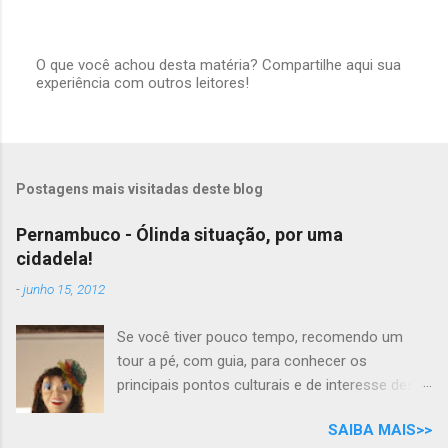
O que você achou desta matéria? Compartilhe aqui sua
experiência com outros leitores!
P
o
s
t
a
r
Postagens mais visitadas deste blog
u
m
c
Pernambuco - Ólinda situação, por uma
o
cidadela!
m
e
-
junho 15, 2012
n
t
á
Se você tiver pouco tempo, recomendo um
r
tour a pé, com guia, para conhecer os
i
principais pontos culturais e de interesse desta
o
cidade com tanta história para contar. Mas se
SAIBA MAIS>>
você tem todo o tempo do mundo, por que não