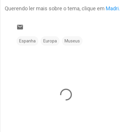
Querendo ler mais sobre o tema, clique em
Madri.
Espanha
Europa
Museus
C
o
m
e
n
t
á
r
i
o