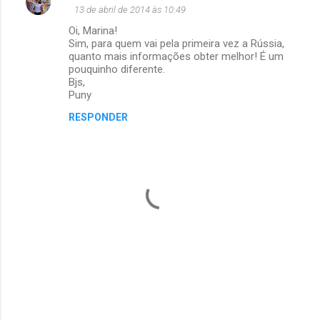
t
13 de abril de 2014 às 10:49
á
Oi, Marina!
Sim, para quem vai pela primeira vez a Rússia,
r
quanto mais informações obter melhor! É um
i
pouquinho diferente.
Bjs,
o
Puny
s
RESPONDER