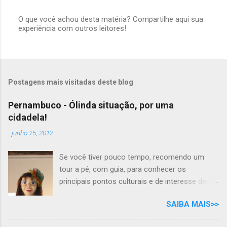
O que você achou desta matéria? Compartilhe aqui sua
experiência com outros leitores!
P
o
s
t
a
r
Postagens mais visitadas deste blog
u
m
c
Pernambuco - Ólinda situação, por uma
o
cidadela!
m
e
-
junho 15, 2012
n
t
á
Se você tiver pouco tempo, recomendo um
r
tour a pé, com guia, para conhecer os
i
principais pontos culturais e de interesse desta
o
cidade com tanta história para contar. Mas se
SAIBA MAIS>>
você tem todo o tempo do mundo, por que não
desfrutar as delícias e os prazeres das belezas