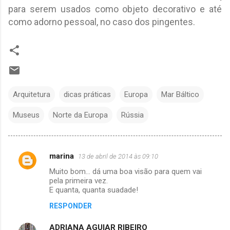
para serem usados como objeto decorativo e até
como adorno pessoal, no caso dos pingentes.
Arquitetura
dicas práticas
Europa
Mar Báltico
Museus
Norte da Europa
Rússia
marina
13 de abril de 2014 às 09:10
C
Muito bom... dá uma boa visão para quem vai
o
pela primeira vez.
m
E quanta, quanta suadade!
e
RESPONDER
n
ADRIANA AGUIAR RIBEIRO