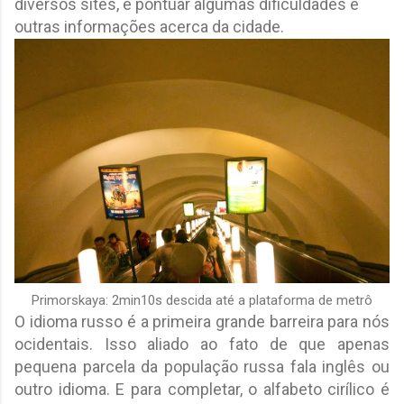
diversos sites, e pontuar algumas dificuldades e
outras informações acerca da cidade.
Primorskaya: 2min10s descida até a plataforma de metrô
O idioma russo é a primeira grande barreira para nós
ocidentais. Isso aliado ao fato de que apenas
pequena parcela da população russa fala inglês ou
outro idioma. E para completar, o alfabeto cirílico é