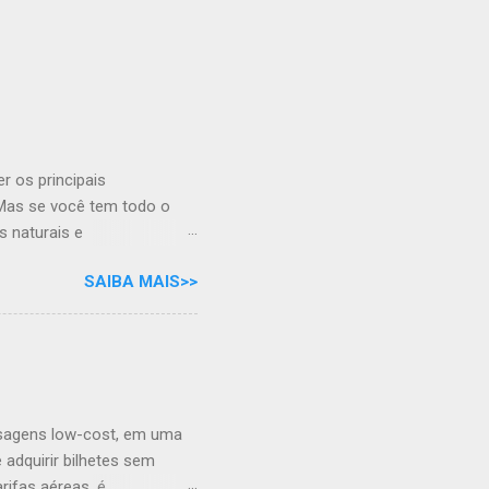
r os principais
. Mas se você tem todo o
s naturais e
osa e verso, por Moraes
SAIBA MAIS>>
ar pra ela É linda no verão
Olinda, pode ser um bom
rasil, como a luta pelo
ca está nas muitas igrejas
de ouvir a linda música dos
s. É imperdível també...
ssagens low-cost, em uma
 adquirir bilhetes sem
ifas aéreas, é