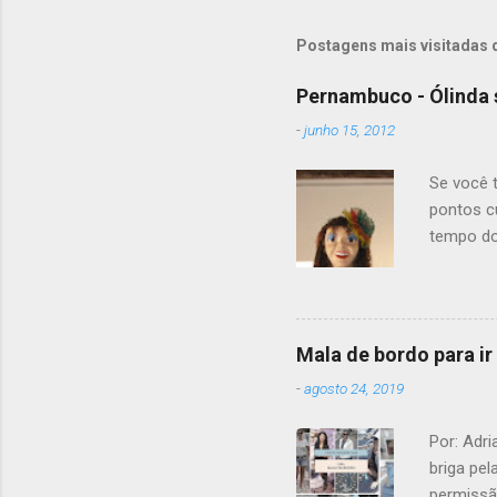
Postagens mais visitadas 
Pernambuco - Ólinda 
-
junho 15, 2012
Se você 
pontos cu
tempo do
gastronô
Moreira? 
E no inve
motivo pa
Mala de bordo para ir
domínio 
-
agosto 24, 2019
da cidad
monges b
Por: Adr
briga pel
permissã