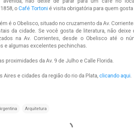
 avenida, não deixe de parar para um café no local
 1858, o
Café Tortoni
é visita obrigatória para quem gosta
m é o Obelisco, situado no cruzamento da Av. Corrientes
is da cidade. Se você gosta de literatura, não deixe de
alizados na Av. Corrientes, desde o Obelisco até o 
ros e algumas excelentes pechinchas.
s proximidades da Av. 9 de Julho e Calle Florida.
 Aires e cidades da região do rio da Plata,
clicando aqui
.
Argentina
Arquitetura