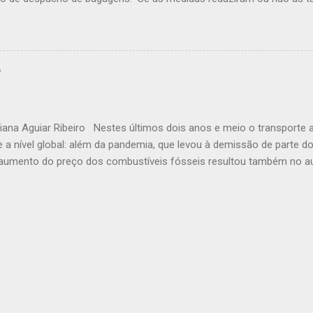
ável. Acontece que os passageiros, no meio desta confusão, viram-
 passagens mais baratas, em contraposição a necessidade de viajar
?
iana Aguiar Ribeiro Nestes últimos dois anos e meio o transporte
e a nível global: além da pandemia, que levou à demissão de parte 
 aumento do preço dos combustíveis fósseis resultou também no 
E agora, com o verão no hemisfério norte, a diminuição dos casos 
as escolares ao redor do mundo, a alta temporada chega com uma fo
ndo todo o setor, que já enfrenta dificuldades para contratar nov
de proporcional ao aumento da demanda turística.