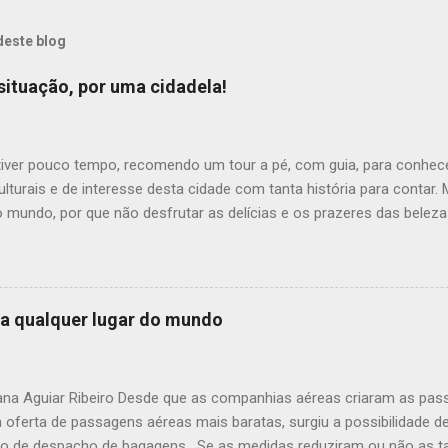
deste blog
situação, por uma cidadela!
tiver pouco tempo, recomendo um tour a pé, com guia, para conhece
lturais e de interesse desta cidade com tanta história para contar
 mundo, por que não desfrutar as delícias e os prazeres das beleza
micas, ao som do frevo, nesta aconchegante cidade cantada em pr
"Ólinda situação Por uma cidadela Mais um frevo-canção Eu vou cant
rno é bela Em qualquer estação..." Passear pelas ruas de pedra de 
ra admirar o casario colorido e resgatar um bocado de história do B
 a qualquer lugar do mundo
da cidade, entre portugueses e holandeses. A grande herança históri
e. Uma visita ao Mosteiro de São Bento pode proporcionar a chance 
eneditinos, além de provar uma boa cocada feita pelos enclausurado
iana Aguiar Ribeiro Desde que as companhias aéreas criaram as pa
a oferta de passagens aéreas mais baratas, surgiu a possibilidade de
o de despacho de bagagens. Se as medidas reduziram ou não as tar