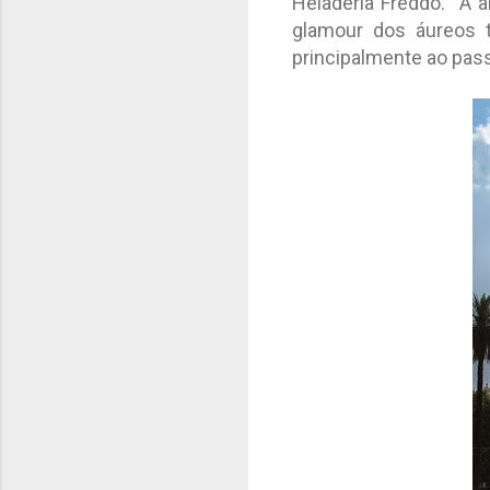
Heladeria Freddo. A a
glamour dos áureos t
principalmente ao pass