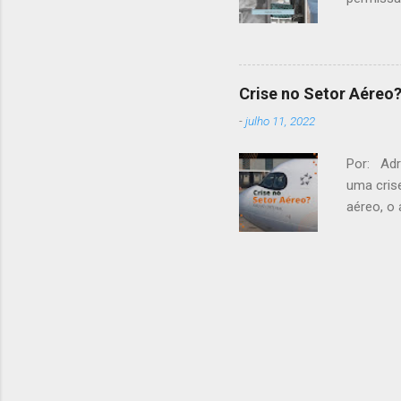
question
adquirir
bordo.
Crise no Setor Aéreo
-
julho 11, 2022
Por: Adr
uma cris
aéreo, o
aéreas. 
das féri
reaquece
velocida