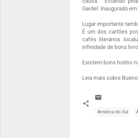
causa. Estando pela
Gardel. Inaugurado em
Lugar importante també
É um dos cartões posta
cafés literários loc
infinidade de bons liv
Existem bons hotéis na
Leia mais sobre Buenos
América do Sul
C
o