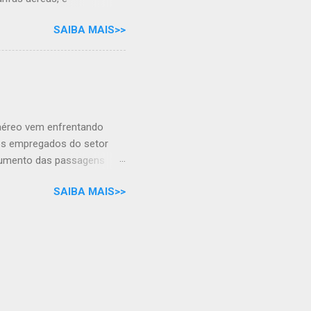
se com a alternativa de
SAIBA MAIS>>
 apenas com a mala de
 aéreo vem enfrentando
dos empregados do setor
aumento das passagens
de COVID-19 e a chegada
SAIBA MAIS>>
rte demanda turística,
os empregados com