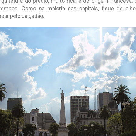
rquitetura do prédio, muito rica, é de origem francesa
empos. Como na maioria das capitais, fique de olh
ear pelo calçadão.