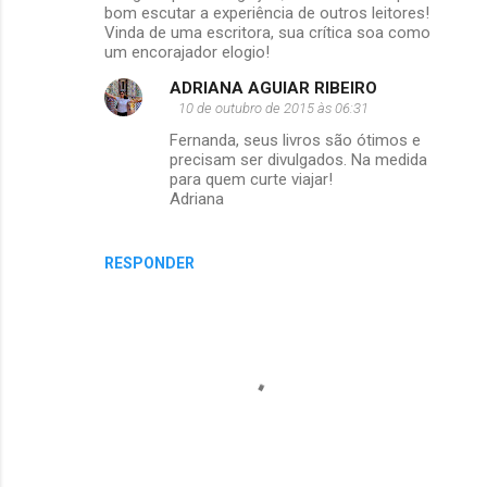
o
bom escutar a experiência de outros leitores!
m
Vinda de uma escritora, sua crítica soa como
um encorajador elogio!
e
ADRIANA AGUIAR RIBEIRO
n
10 de outubro de 2015 às 06:31
t
Fernanda, seus livros são ótimos e
á
precisam ser divulgados. Na medida
para quem curte viajar!
r
Adriana
i
o
RESPONDER
s