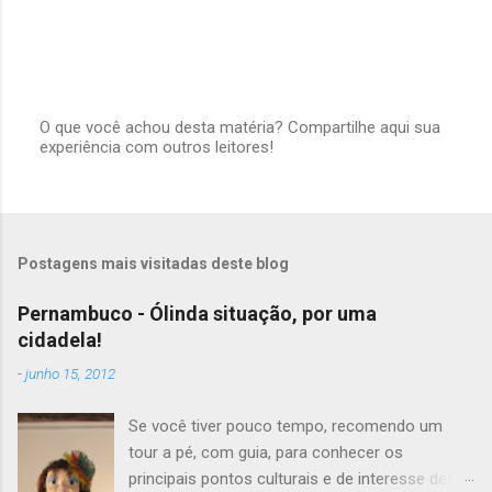
O que você achou desta matéria? Compartilhe aqui sua
experiência com outros leitores!
P
o
s
t
a
r
Postagens mais visitadas deste blog
u
m
c
Pernambuco - Ólinda situação, por uma
o
cidadela!
m
e
-
junho 15, 2012
n
t
á
Se você tiver pouco tempo, recomendo um
r
tour a pé, com guia, para conhecer os
i
principais pontos culturais e de interesse desta
o