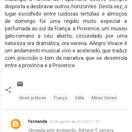
disposta a desbravar outros horizontes. Desta vez, o
lugar escolhido entre ruidosas tertúlias e almoços
de domingo foi uma região muito especial e
perfumada ao sul da França: a Provence, um museu
galo-romano a céu aberto, circundado por uma
natureza ora dramática, ora serena. Allegro Vivace é
um andamento musical vivo e acelerado, que traduz
com precisão o tom da narrativa que se desenrola
entre a província e a Provence.
dicas práticas
França
Itália
Minas Gerais
fernanda
22 de agosto de 2015 às 11:32
C
Obrigada pela divulgação, Adriana! É sempre