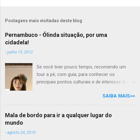
Postagens mais visitadas deste blog
Pernambuco - Ólinda situação, por uma
cidadela!
-
junho 15, 2012
Se você tiver pouco tempo, recomendo um
tour a pé, com guia, para conhecer os
principais pontos culturais e de interesse desta
cidade com tanta história para contar. Mas se
SAIBA MAIS>>
você tem todo o tempo do mundo, por que não
desfrutar as delícias e os prazeres das belezas
naturais e gastronômicas, ao som do frevo,
Mala de bordo para ir a qualquer lugar do
nesta aconchegante cidade cantada em prosa
mundo
e verso, por Moraes Moreira? "Ólinda situação
-
agosto 24, 2019
Por uma cidadela Mais um frevo-canção Eu