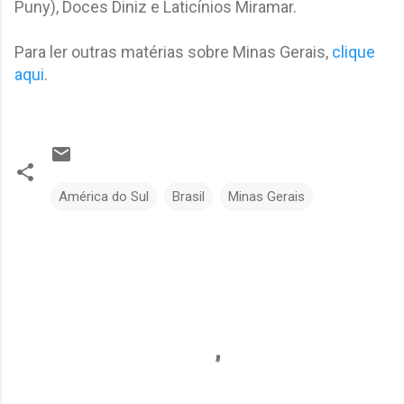
Puny), Doces Diniz e Laticínios Miramar.
Para ler outras matérias sobre Minas Gerais,
clique
aqui
.
América do Sul
Brasil
Minas Gerais
C
o
m
e
n
t
á