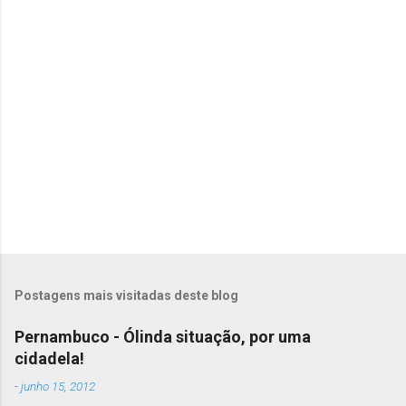
r
i
o
s
Postagens mais visitadas deste blog
Pernambuco - Ólinda situação, por uma
cidadela!
-
junho 15, 2012