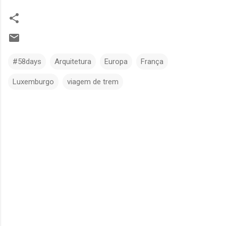
#58days
Arquitetura
Europa
França
Luxemburgo
viagem de trem
C
o
m
e
n
t
á
r
i