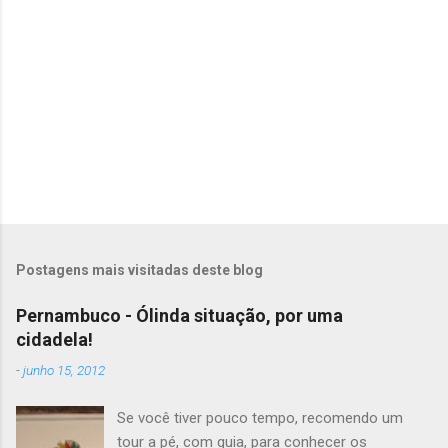
o
s
Postagens mais visitadas deste blog
Pernambuco - Ólinda situação, por uma
cidadela!
-
junho 15, 2012
Se você tiver pouco tempo, recomendo um
tour a pé, com guia, para conhecer os