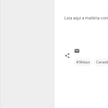
Leia aqui a matéria co
#58days
Canad
C
o
m
e
n