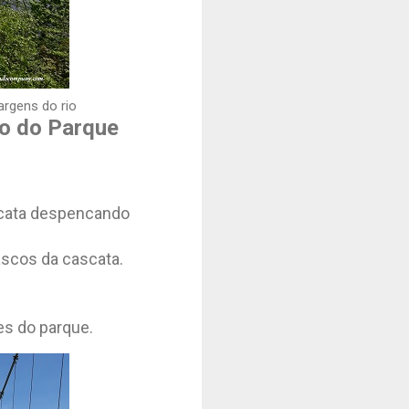
argens do rio
ro do Parque
scata despencando
ascos da cascata.
es do parque.