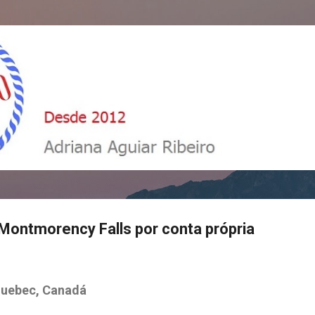
Pular para o conteúdo principal
ontmorency Falls por conta própria
Quebec, Canadá