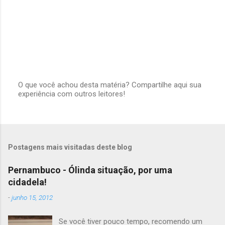
O que você achou desta matéria? Compartilhe aqui sua
experiência com outros leitores!
P
o
s
t
a
r
Postagens mais visitadas deste blog
u
m
c
Pernambuco - Ólinda situação, por uma
o
cidadela!
m
e
-
junho 15, 2012
n
t
á
Se você tiver pouco tempo, recomendo um