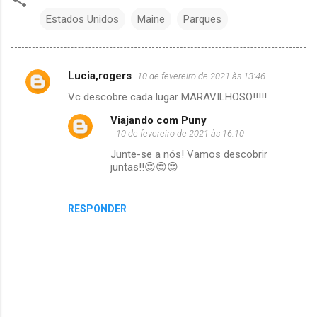
Estados Unidos
Maine
Parques
Lucia,rogers
10 de fevereiro de 2021 às 13:46
C
Vc descobre cada lugar MARAVILHOSO!!!!!
o
Viajando com Puny
m
10 de fevereiro de 2021 às 16:10
e
Junte-se a nós! Vamos descobrir
n
juntas!!😍😍😍
t
á
RESPONDER
r
i
o
s