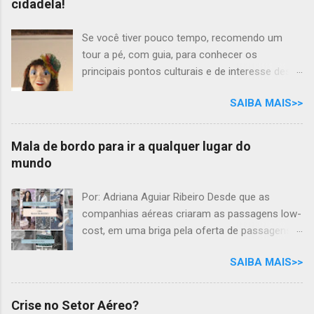
cidadela!
Se você tiver pouco tempo, recomendo um
tour a pé, com guia, para conhecer os
principais pontos culturais e de interesse desta
cidade com tanta história para contar. Mas se
SAIBA MAIS>>
você tem todo o tempo do mundo, por que não
desfrutar as delícias e os prazeres das belezas
naturais e gastronômicas, ao som do frevo,
Mala de bordo para ir a qualquer lugar do
nesta aconchegante cidade cantada em prosa
mundo
e verso, por Moraes Moreira? "Ólinda situação
Por uma cidadela Mais um frevo-canção Eu
Por: Adriana Aguiar Ribeiro Desde que as
vou cantar pra ela É linda no verão E no inverno
companhias aéreas criaram as passagens low-
é bela Em qualquer estação..." Passear pelas
cost, em uma briga pela oferta de passagens
ruas de pedra de Olinda, pode ser um bom
aéreas mais baratas, surgiu a possibilidade de
motivo para admirar o casario colorido e
SAIBA MAIS>>
adquirir bilhetes sem permissão de despacho
resgatar um bocado de história do Brasil, como
de bagagens. Se as medidas reduziram ou não
a luta pelo domínio da cidade, entre
as tarifas aéreas, é questionável. Acontece que
Crise no Setor Aéreo?
portugueses e holandeses. A grande herança