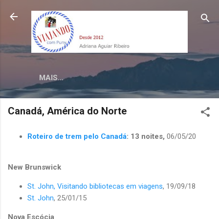
Pular para o conteúdo principal
MAIS…
Canadá, América do Norte
Roteiro de trem pelo Canadá
: 13 noites,
06/05/20
New Brunswick
St. John, Visitando bibliotecas em viagens
, 19/09/18
St. John
, 25/01/15
Nova Escócia