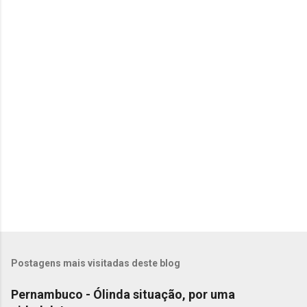
t
á
r
i
o
s
Postagens mais visitadas deste blog
Pernambuco - Ólinda situação, por uma