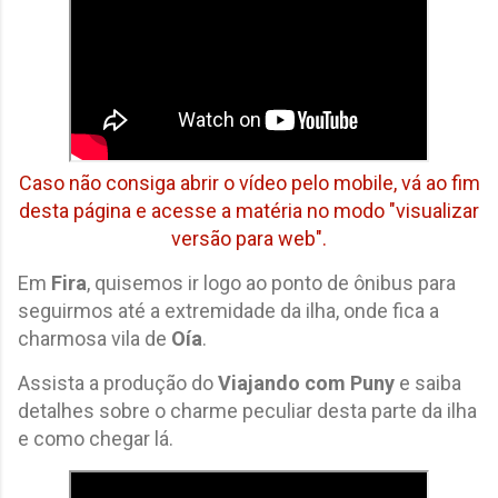
Caso não consiga abrir o vídeo pelo mobile, vá ao fim
desta página e acesse a matéria no modo "visualizar
versão para web".
Em
Fira
, quisemos ir logo ao ponto de ônibus para
seguirmos até a extremidade da ilha, onde fica a
charmosa vila de
Oía
.
Assista a produção do
Viajando com Puny
e saiba
detalhes sobre o charme peculiar desta parte da ilha
e como chegar lá.