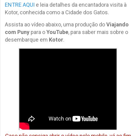
ENTRE AQUI
e leia detalhes da encantadora visita à
Kotor, conhecida como a Cidade dos Gatos.
Assista ao vídeo abaixo, uma produção do
Viajando
com Puny
para o
YouTube
, para saber mais sobre o
desembarque em
Kotor
.
Caso não consiga abrir o vídeo pelo mobile, vá ao fim