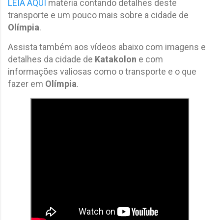
LEIA AQUI
matéria contando detalhes deste
transporte e um pouco mais sobre a cidade de
Olímpia
.
Assista também aos vídeos abaixo com imagens e
detalhes da cidade de
Katakolon
e com
informações valiosas como o transporte e o que
fazer em
Olímpia
.