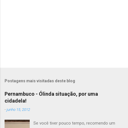
i
o
s
Postagens mais visitadas deste blog
Pernambuco - Ólinda situação, por uma
cidadela!
-
junho 15, 2012
Se você tiver pouco tempo, recomendo um