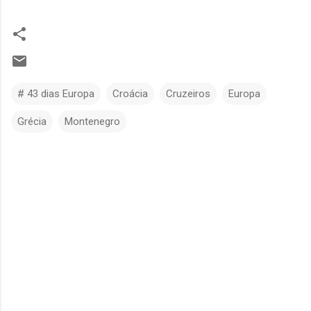
# 43 dias Europa
Croácia
Cruzeiros
Europa
Grécia
Montenegro
C
o
m
e
n
t
á
r