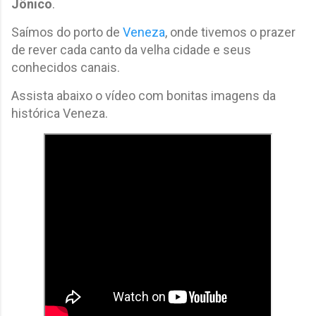
Jônico
.
Saímos do porto de
Veneza
, onde tivemos o prazer
de rever cada canto da velha cidade e seus
conhecidos canais.
Assista abaixo o vídeo com bonitas imagens da
histórica Veneza.