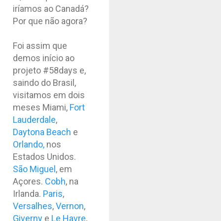
iríamos ao Canadá?
Por que não agora?
Foi assim que
demos início ao
projeto #58days e,
saindo do Brasil,
visitamos em dois
meses Miami,
Fort
Lauderdale
,
Daytona Beach
e
Orlando,
nos
Estados Unidos.
São Miguel
, em
Açores.
Cobh
, na
Irlanda.
Paris
,
Versalhes
,
Vernon
,
Giverny
e
Le Havre
,